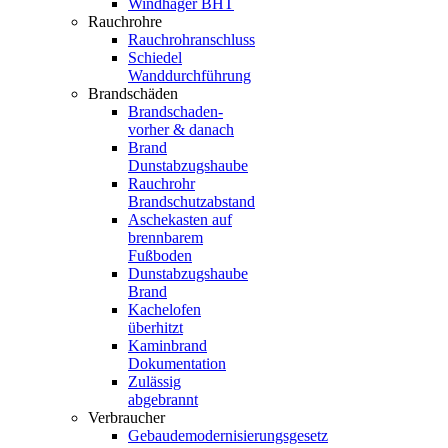
Windhager BHT
Rauchrohre
Rauchrohranschluss
Schiedel
Wanddurchführung
Brandschäden
Brandschaden-
vorher & danach
Brand
Dunstabzugshaube
Rauchrohr
Brandschutzabstand
Aschekasten auf
brennbarem
Fußboden
Dunstabzugshaube
Brand
Kachelofen
überhitzt
Kaminbrand
Dokumentation
Zulässig
abgebrannt
Verbraucher
Gebaudemodernisierungsgesetz