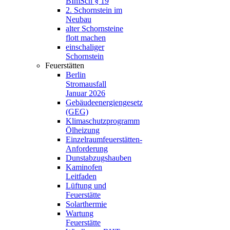
BImSch § 19
2. Schornstein im
Neubau
alter Schornsteine
flott machen
einschaliger
Schornstein
Feuerstätten
Berlin
Stromausfall
Januar 2026
Gebäudeenergiengesetz
(GEG)
Klimaschutzprogramm
Ölheizung
Einzelraumfeuerstätten-
Anforderung
Dunstabzugshauben
Kaminofen
Leitfaden
Lüftung und
Feuerstätte
Solarthermie
Wartung
Feuerstätte