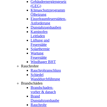
Gebäudeenergiengesetz
(GEG)
Klimaschutzprogramm
Ölheizung
Einzelraumfeuerstätten-
Anforderung
Dunstabzugshauben
Kaminofen
Leitfaden
Lüftung und
Feuerstätte
Solarthermie
Wartung
Feuerstätte
Windhager BHT
Rauchrohre
Rauchrohranschluss
Schiedel
Wanddurchführung
Brandschäden
Brandschaden-
vorher & danach
Brand
Dunstabzugshaube
Rauchrohr