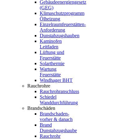
Gebäudeenergiengesetz
(GEG)
Klimaschutzprogramm
Ölheizung
Einzelraumfeuerstätten-
Anforderung
Dunstabzugshauben
Kaminofen
Leitfaden
Lüftung und
Feuerstätte
Solarthermie
Wartung
Feuerstätte
Windhager BHT
Rauchrohre
Rauchrohranschluss
Schiedel
Wanddurchführung
Brandschäden
Brandschaden-
vorher & danach
Brand
Dunstabzugshaube
Rauchrohr