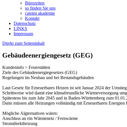
Bürozeiten
so finden Sie uns
camini akademie
Kontakt
Datenschutz
LINKS
Impressum
Direkt zum Seiteninhalt
Gebäudeenergiengesetz (GEG)
Kundeninfo > Feuerstätten
Ziele des Gebäudeenergiegesetzes (GEG)
Regelungen im Neubau und bei Bestandsgebäuden
Laut Gesetz für Erneuerbares Heizen ist seit Januar 2024 der Umstie
Schrittweise wird damit eine klimafreundliche Wärmeversorgung umgesetz
Spätestens bis zum Jahr 2045 und in Baden-Württemberg zum 01.01.2
Dann müssen alle Heizungen vollständig mit Erneuerbaren Energien 
Mögliche Algternativen wären:
Anschluss an ein Wärmenetz / Fernwärme
Stromdirektheizung